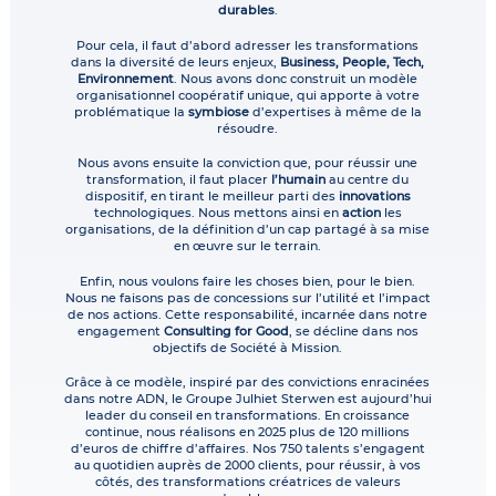
durables
.
Pour cela, il faut d’abord adresser les transformations
dans la diversité de leurs enjeux,
Business, People, Tech,
Environnement
. Nous avons donc construit un modèle
organisationnel coopératif unique, qui apporte à votre
problématique la
symbiose
d’expertises à même de la
résoudre.
Nous avons ensuite la conviction que, pour réussir une
transformation, il faut placer
l’humain
au centre du
dispositif, en tirant le meilleur parti des
innovations
technologiques. Nous mettons ainsi en
action
les
organisations, de la définition d’un cap partagé à sa mise
en œuvre sur le terrain.
Enfin, nous voulons faire les choses bien, pour le bien.
Nous ne faisons pas de concessions sur l’utilité et l’impact
de nos actions. Cette responsabilité, incarnée dans notre
engagement
Consulting for Good
, se décline dans nos
objectifs de Société à Mission.
Grâce à ce modèle, inspiré par des convictions enracinées
dans notre ADN, le Groupe Julhiet Sterwen est aujourd’hui
leader du conseil en transformations. En croissance
continue, nous réalisons en 2025 plus de 120 millions
d’euros de chiffre d’affaires. Nos 750 talents s’engagent
au quotidien auprès de 2000 clients, pour réussir, à vos
côtés, des transformations créatrices de valeurs