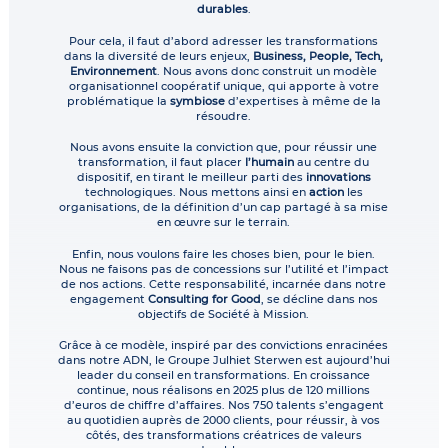
durables
.
Pour cela, il faut d’abord adresser les transformations
dans la diversité de leurs enjeux,
Business, People, Tech,
Environnement
. Nous avons donc construit un modèle
organisationnel coopératif unique, qui apporte à votre
problématique la
symbiose
d’expertises à même de la
résoudre.
Nous avons ensuite la conviction que, pour réussir une
transformation, il faut placer
l’humain
au centre du
dispositif, en tirant le meilleur parti des
innovations
technologiques. Nous mettons ainsi en
action
les
organisations, de la définition d’un cap partagé à sa mise
en œuvre sur le terrain.
Enfin, nous voulons faire les choses bien, pour le bien.
Nous ne faisons pas de concessions sur l’utilité et l’impact
de nos actions. Cette responsabilité, incarnée dans notre
engagement
Consulting for Good
, se décline dans nos
objectifs de Société à Mission.
Grâce à ce modèle, inspiré par des convictions enracinées
dans notre ADN, le Groupe Julhiet Sterwen est aujourd’hui
leader du conseil en transformations. En croissance
continue, nous réalisons en 2025 plus de 120 millions
d’euros de chiffre d’affaires. Nos 750 talents s’engagent
au quotidien auprès de 2000 clients, pour réussir, à vos
côtés, des transformations créatrices de valeurs