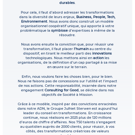
durables
.
Pour cela, il faut d’abord adresser les transformations
dans la diversité de leurs enjeux,
Business, People, Tech,
Environnement
. Nous avons donc construit un modèle
organisationnel coopératif unique, qui apporte à votre
problématique la
symbiose
d’expertises à même de la
résoudre.
Nous avons ensuite la conviction que, pour réussir une
transformation, il faut placer
l’humain
au centre du
dispositif, en tirant le meilleur parti des
innovations
technologiques. Nous mettons ainsi en
action
les
organisations, de la définition d’un cap partagé à sa mise
en œuvre sur le terrain.
Enfin, nous voulons faire les choses bien, pour le bien.
Nous ne faisons pas de concessions sur l’utilité et l’impact
de nos actions. Cette responsabilité, incarnée dans notre
engagement
Consulting for Good
, se décline dans nos
objectifs de Société à Mission.
Grâce à ce modèle, inspiré par des convictions enracinées
dans notre ADN, le Groupe Julhiet Sterwen est aujourd’hui
leader du conseil en transformations. En croissance
continue, nous réalisons en 2025 plus de 120 millions
d’euros de chiffre d’affaires. Nos 750 talents s’engagent
au quotidien auprès de 2000 clients, pour réussir, à vos
côtés, des transformations créatrices de valeurs