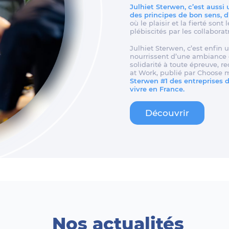
Julhiet Sterwen, c’est aussi
des principes de bon sens, 
où le plaisir et la fierté son
plébiscités par les collaborat
Julhiet Sterwen, c’est enfin u
nourrissent d’une ambiance d
solidarité à toute épreuve, 
at Work, publié par Choose 
Sterwen #1 des entreprises de
vivre en France.
Découvrir
Nos actualités