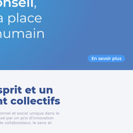
En savoir plus
sprit et un
 collectifs
nnel et social unique dans le
é par un prix d’innovation
e collaborateur, le sens et