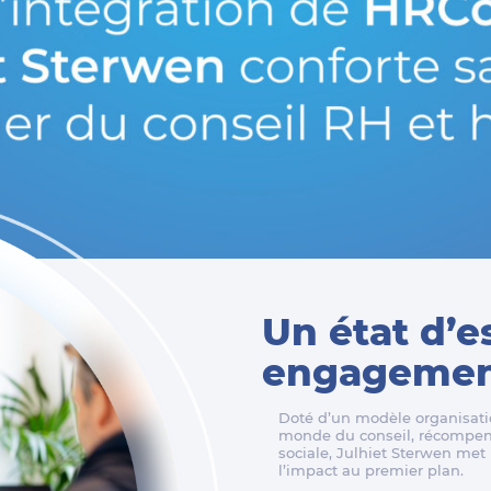
Un état d’e
engagement
Doté d’un modèle organisatio
monde du conseil, récompens
sociale, Julhiet Sterwen met l
l’impact au premier plan.