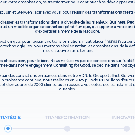
Pour votre organisation, se transformer pour continuer à se développer est 
ez Julhiet Sterwen : agir avec vous, pour réussir des
transformations créatri
 adresser les transformations dans la diversité de leurs enjeux,
Business, Peo
uit un modèle organisationnel coopératif unique, qui apporte à votre pro
d’expertises à même de la résoudre.
iction que, pour réussir une transformation, il faut placer
l’humain
au centr
ns
technologiques. Nous mettons ainsi en
action
les organisations, de la dé
mise en œuvre sur le terrain.
es choses bien, pour le bien. Nous ne faisons pas de concessions sur l’utilité
carnée dans notre engagement
Consulting for Good
, se décline dans nos obje
é par des convictions enracinées dans notre ADN, le Groupe Julhiet Sterwen
En croissance continue, nous réalisons en 2025 plus de 120 millions d’euros d
otidien auprès de 2000 clients, pour réussir, à vos côtés, des transformati
durables.
TRATÉGIE
TRANSFORMATION
INNOVAT