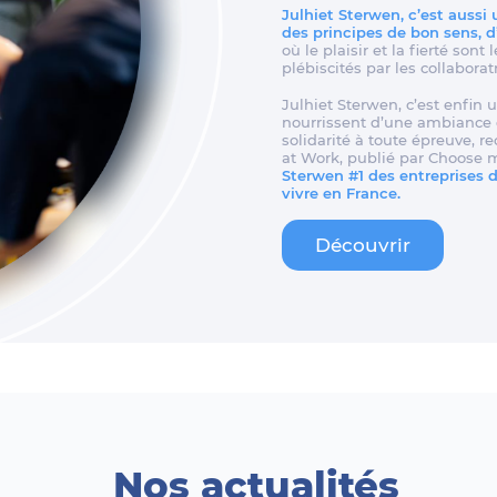
Julhiet Sterwen, c’est aussi
des principes de bon sens, 
où le plaisir et la fierté son
plébiscités par les collaborat
Julhiet Sterwen, c’est enfin u
nourrissent d’une ambiance d
solidarité à toute épreuve, 
at Work, publié par Choose 
Sterwen #1 des entreprises de
vivre en France.
Découvrir
Nos actualités