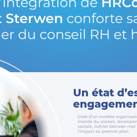
Un état d’e
engagement
Doté d’un modèle organisatio
monde du conseil, récompens
sociale, Julhiet Sterwen met l
l’impact au premier plan.