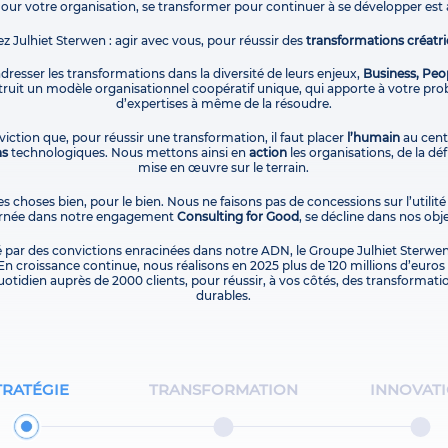
Pour votre organisation, se transformer pour continuer à se développer est 
ez Julhiet Sterwen : agir avec vous, pour réussir des
transformations créatri
 adresser les transformations dans la diversité de leurs enjeux,
Business, Peo
uit un modèle organisationnel coopératif unique, qui apporte à votre pro
d’expertises à même de la résoudre.
iction que, pour réussir une transformation, il faut placer
l’humain
au centr
ns
technologiques. Nous mettons ainsi en
action
les organisations, de la dé
mise en œuvre sur le terrain.
es choses bien, pour le bien. Nous ne faisons pas de concessions sur l’utilité
carnée dans notre engagement
Consulting for Good
, se décline dans nos obje
é par des convictions enracinées dans notre ADN, le Groupe Julhiet Sterwen
En croissance continue, nous réalisons en 2025 plus de 120 millions d’euros d
otidien auprès de 2000 clients, pour réussir, à vos côtés, des transformati
durables.
TRATÉGIE
TRANSFORMATION
INNOVAT