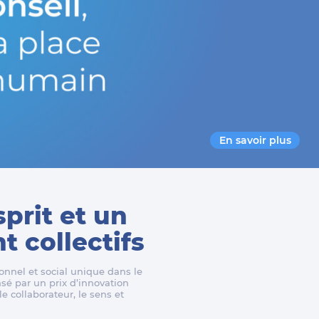
En savoir plus
sprit et un
 collectifs
nnel et social unique dans le
é par un prix d’innovation
e collaborateur, le sens et