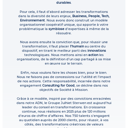
durables
.
Pour cela, il faut d’abord adresser les transformations
dans la diversité de leurs enjeux,
Business, People, Tech,
Environnement
. Nous avons donc construit un modèle
organisationnel coopératif unique, qui apporte à votre
problématique la
symbiose
d’expertises à même de la
résoudre.
Nous avons ensuite la conviction que, pour réussir une
transformation, il faut placer
l’humain
au centre du
dispositif, en tirant le meilleur parti des
innovations
technologiques. Nous mettons ainsi en
action
les
organisations, de la définition d’un cap partagé à sa mise
en œuvre sur le terrain.
Enfin, nous voulons faire les choses bien, pour le bien.
Nous ne faisons pas de concessions sur l’utilité et l’impact
de nos actions. Cette responsabilité, incarnée dans notre
engagement
Consulting for Good
, se décline dans nos
objectifs de Société à Mission.
Grâce à ce modèle, inspiré par des convictions enracinées
dans notre ADN, le Groupe Julhiet Sterwen est aujourd’hui
leader du conseil en transformations. En croissance
continue, nous réalisons en 2025 plus de 120 millions
d’euros de chiffre d’affaires. Nos 750 talents s’engagent
au quotidien auprès de 2000 clients, pour réussir, à vos
côtés, des transformations créatrices de valeurs