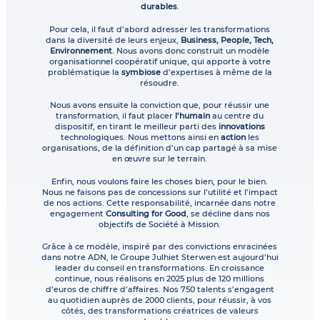
durables
.
Pour cela, il faut d’abord adresser les transformations
dans la diversité de leurs enjeux,
Business, People, Tech,
Environnement
. Nous avons donc construit un modèle
organisationnel coopératif unique, qui apporte à votre
problématique la
symbiose
d’expertises à même de la
résoudre.
Nous avons ensuite la conviction que, pour réussir une
transformation, il faut placer
l’humain
au centre du
dispositif, en tirant le meilleur parti des
innovations
technologiques. Nous mettons ainsi en
action
les
organisations, de la définition d’un cap partagé à sa mise
en œuvre sur le terrain.
Enfin, nous voulons faire les choses bien, pour le bien.
Nous ne faisons pas de concessions sur l’utilité et l’impact
de nos actions. Cette responsabilité, incarnée dans notre
engagement
Consulting for Good
, se décline dans nos
objectifs de Société à Mission.
Grâce à ce modèle, inspiré par des convictions enracinées
dans notre ADN, le Groupe Julhiet Sterwen est aujourd’hui
leader du conseil en transformations. En croissance
continue, nous réalisons en 2025 plus de 120 millions
d’euros de chiffre d’affaires. Nos 750 talents s’engagent
au quotidien auprès de 2000 clients, pour réussir, à vos
côtés, des transformations créatrices de valeurs