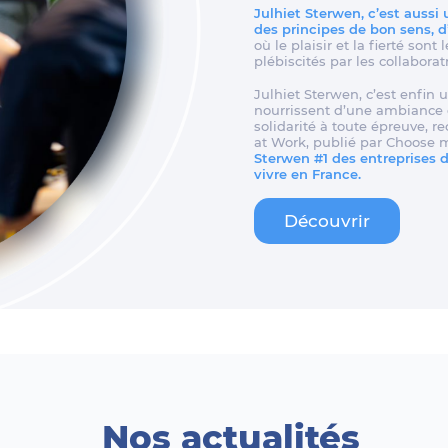
Julhiet Sterwen, c’est aussi
des principes de bon sens, 
où le plaisir et la fierté son
plébiscités par les collaborat
Julhiet Sterwen, c’est enfin u
nourrissent d’une ambiance d
solidarité à toute épreuve, 
at Work, publié par Choose 
Sterwen #1 des entreprises de
vivre en France.
Découvrir
Nos actualités