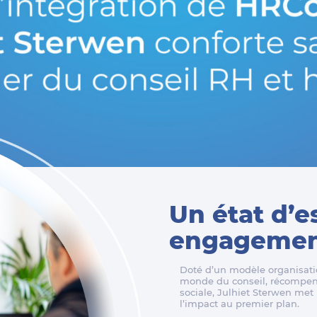
Un état d’e
engagement
Doté d’un modèle organisatio
monde du conseil, récompens
sociale, Julhiet Sterwen met l
l’impact au premier plan.