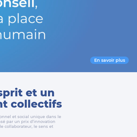
En savoir plus
sprit et un
 collectifs
nnel et social unique dans le
é par un prix d’innovation
e collaborateur, le sens et