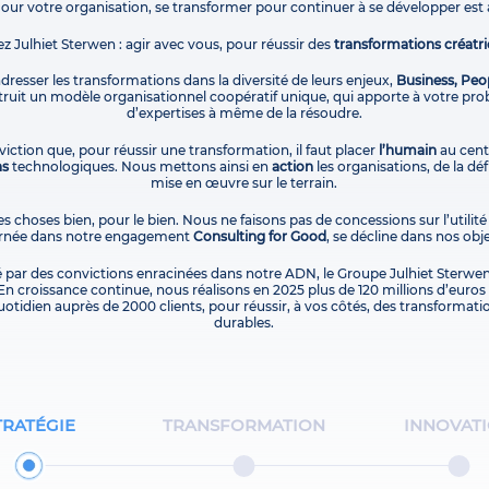
Pour votre organisation, se transformer pour continuer à se développer est 
ez Julhiet Sterwen : agir avec vous, pour réussir des
transformations créatri
 adresser les transformations dans la diversité de leurs enjeux,
Business, Peo
uit un modèle organisationnel coopératif unique, qui apporte à votre pro
d’expertises à même de la résoudre.
iction que, pour réussir une transformation, il faut placer
l’humain
au centr
ns
technologiques. Nous mettons ainsi en
action
les organisations, de la dé
mise en œuvre sur le terrain.
es choses bien, pour le bien. Nous ne faisons pas de concessions sur l’utilité
carnée dans notre engagement
Consulting for Good
, se décline dans nos obje
é par des convictions enracinées dans notre ADN, le Groupe Julhiet Sterwen
En croissance continue, nous réalisons en 2025 plus de 120 millions d’euros d
otidien auprès de 2000 clients, pour réussir, à vos côtés, des transformati
durables.
TRATÉGIE
TRANSFORMATION
INNOVAT