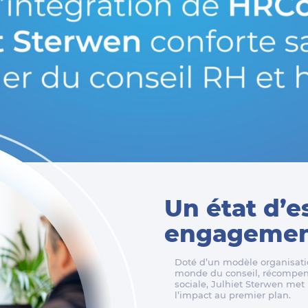
Un état d’e
engagement
Doté d’un modèle organisatio
monde du conseil, récompens
sociale, Julhiet Sterwen met l
l’impact au premier plan.