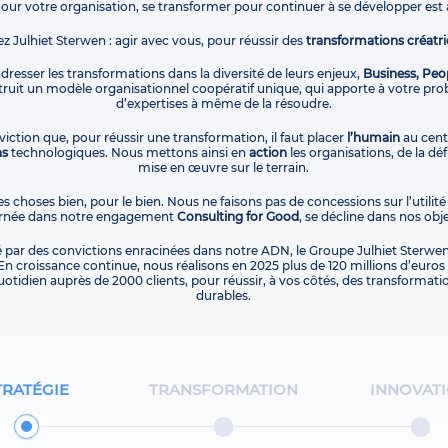
Pour votre organisation, se transformer pour continuer à se développer est 
ez Julhiet Sterwen : agir avec vous, pour réussir des
transformations créatri
 adresser les transformations dans la diversité de leurs enjeux,
Business, Peo
uit un modèle organisationnel coopératif unique, qui apporte à votre pro
d’expertises à même de la résoudre.
iction que, pour réussir une transformation, il faut placer
l’humain
au centr
ns
technologiques. Nous mettons ainsi en
action
les organisations, de la dé
mise en œuvre sur le terrain.
es choses bien, pour le bien. Nous ne faisons pas de concessions sur l’utilité
carnée dans notre engagement
Consulting for Good
, se décline dans nos obje
é par des convictions enracinées dans notre ADN, le Groupe Julhiet Sterwen
En croissance continue, nous réalisons en 2025 plus de 120 millions d’euros d
otidien auprès de 2000 clients, pour réussir, à vos côtés, des transformati
durables.
TRATÉGIE
TRANSFORMATION
INNOVAT