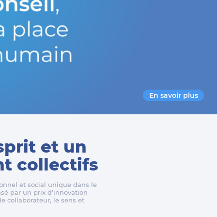
En savoir plus
sprit et un
 collectifs
nnel et social unique dans le
é par un prix d’innovation
e collaborateur, le sens et