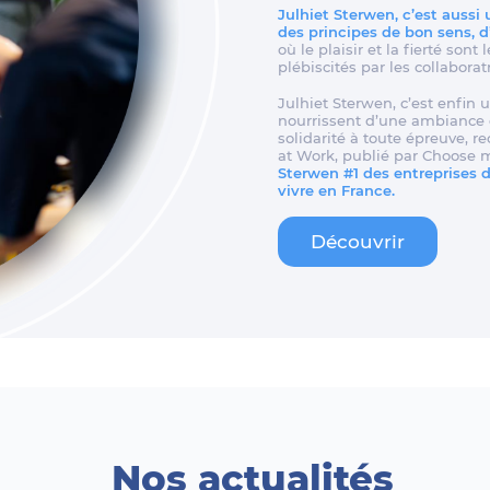
Julhiet Sterwen, c’est aussi
des principes de bon sens, 
où le plaisir et la fierté son
plébiscités par les collaborat
Julhiet Sterwen, c’est enfin u
nourrissent d’une ambiance d
solidarité à toute épreuve, 
at Work, publié par Choose 
Sterwen #1 des entreprises de
vivre en France.
Découvrir
Nos actualités