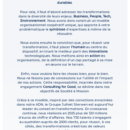
durables
.
Pour cela, il faut d’abord adresser les transformations
dans la diversité de leurs enjeux,
Business, People, Tech,
Environnement
. Nous avons donc construit un modèle
organisationnel coopératif unique, qui apporte à votre
problématique la
symbiose
d’expertises à même de la
résoudre.
Nous avons ensuite la conviction que, pour réussir une
transformation, il faut placer
l’humain
au centre du
dispositif, en tirant le meilleur parti des
innovations
technologiques. Nous mettons ainsi en
action
les
organisations, de la définition d’un cap partagé à sa mise
en œuvre sur le terrain.
Enfin, nous voulons faire les choses bien, pour le bien.
Nous ne faisons pas de concessions sur l’utilité et l’impact
de nos actions. Cette responsabilité, incarnée dans notre
engagement
Consulting for Good
, se décline dans nos
objectifs de Société à Mission.
Grâce à ce modèle, inspiré par des convictions enracinées
dans notre ADN, le Groupe Julhiet Sterwen est aujourd’hui
leader du conseil en transformations. En croissance
continue, nous réalisons en 2025 plus de 120 millions
d’euros de chiffre d’affaires. Nos 750 talents s’engagent
au quotidien auprès de 2000 clients, pour réussir, à vos
côtés, des transformations créatrices de valeurs