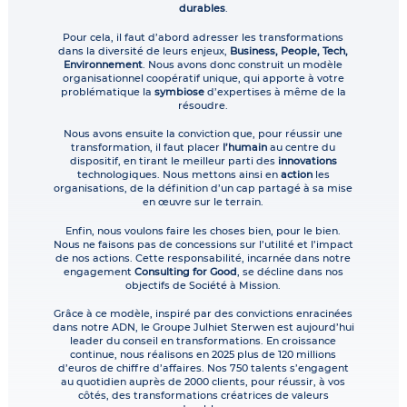
durables
.
Pour cela, il faut d’abord adresser les transformations
dans la diversité de leurs enjeux,
Business, People, Tech,
Environnement
. Nous avons donc construit un modèle
organisationnel coopératif unique, qui apporte à votre
problématique la
symbiose
d’expertises à même de la
résoudre.
Nous avons ensuite la conviction que, pour réussir une
transformation, il faut placer
l’humain
au centre du
dispositif, en tirant le meilleur parti des
innovations
technologiques. Nous mettons ainsi en
action
les
organisations, de la définition d’un cap partagé à sa mise
en œuvre sur le terrain.
Enfin, nous voulons faire les choses bien, pour le bien.
Nous ne faisons pas de concessions sur l’utilité et l’impact
de nos actions. Cette responsabilité, incarnée dans notre
engagement
Consulting for Good
, se décline dans nos
objectifs de Société à Mission.
Grâce à ce modèle, inspiré par des convictions enracinées
dans notre ADN, le Groupe Julhiet Sterwen est aujourd’hui
leader du conseil en transformations. En croissance
continue, nous réalisons en 2025 plus de 120 millions
d’euros de chiffre d’affaires. Nos 750 talents s’engagent
au quotidien auprès de 2000 clients, pour réussir, à vos
côtés, des transformations créatrices de valeurs