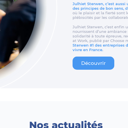
Julhiet Sterwen, c’est aussi
des principes de bon sens, 
où le plaisir et la fierté son
plébiscités par les collaborat
Julhiet Sterwen, c’est enfin u
nourrissent d’une ambiance d
solidarité à toute épreuve, 
at Work, publié par Choose 
Sterwen #1 des entreprises de
vivre en France.
Découvrir
Nos actualités