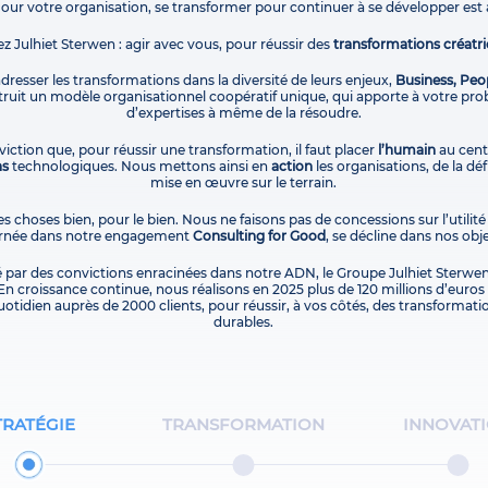
Pour votre organisation, se transformer pour continuer à se développer est 
ez Julhiet Sterwen : agir avec vous, pour réussir des
transformations créatri
 adresser les transformations dans la diversité de leurs enjeux,
Business, Peo
uit un modèle organisationnel coopératif unique, qui apporte à votre pro
d’expertises à même de la résoudre.
iction que, pour réussir une transformation, il faut placer
l’humain
au centr
ns
technologiques. Nous mettons ainsi en
action
les organisations, de la dé
mise en œuvre sur le terrain.
es choses bien, pour le bien. Nous ne faisons pas de concessions sur l’utilité
carnée dans notre engagement
Consulting for Good
, se décline dans nos obje
é par des convictions enracinées dans notre ADN, le Groupe Julhiet Sterwen
En croissance continue, nous réalisons en 2025 plus de 120 millions d’euros d
otidien auprès de 2000 clients, pour réussir, à vos côtés, des transformati
durables.
TRATÉGIE
TRANSFORMATION
INNOVAT