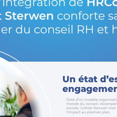
Un état d’e
engagement
Doté d’un modèle organisatio
monde du conseil, récompens
sociale, Julhiet Sterwen met l
l’impact au premier plan.