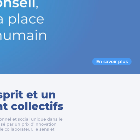
En savoir plus
sprit et un
 collectifs
nnel et social unique dans le
é par un prix d’innovation
e collaborateur, le sens et