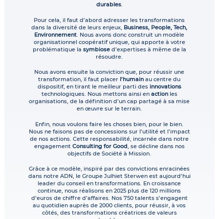
durables
.
Pour cela, il faut d’abord adresser les transformations
dans la diversité de leurs enjeux,
Business, People, Tech,
Environnement
. Nous avons donc construit un modèle
organisationnel coopératif unique, qui apporte à votre
problématique la
symbiose
d’expertises à même de la
résoudre.
Nous avons ensuite la conviction que, pour réussir une
transformation, il faut placer
l’humain
au centre du
dispositif, en tirant le meilleur parti des
innovations
technologiques. Nous mettons ainsi en
action
les
organisations, de la définition d’un cap partagé à sa mise
en œuvre sur le terrain.
Enfin, nous voulons faire les choses bien, pour le bien.
Nous ne faisons pas de concessions sur l’utilité et l’impact
de nos actions. Cette responsabilité, incarnée dans notre
engagement
Consulting for Good
, se décline dans nos
objectifs de Société à Mission.
Grâce à ce modèle, inspiré par des convictions enracinées
dans notre ADN, le Groupe Julhiet Sterwen est aujourd’hui
leader du conseil en transformations. En croissance
continue, nous réalisons en 2025 plus de 120 millions
d’euros de chiffre d’affaires. Nos 750 talents s’engagent
au quotidien auprès de 2000 clients, pour réussir, à vos
côtés, des transformations créatrices de valeurs