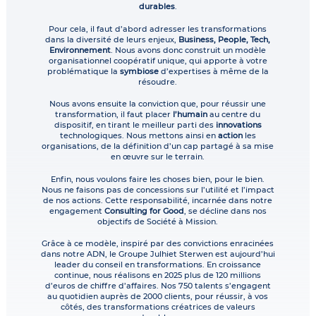
durables
.
Pour cela, il faut d’abord adresser les transformations
dans la diversité de leurs enjeux,
Business, People, Tech,
Environnement
. Nous avons donc construit un modèle
organisationnel coopératif unique, qui apporte à votre
problématique la
symbiose
d’expertises à même de la
résoudre.
Nous avons ensuite la conviction que, pour réussir une
transformation, il faut placer
l’humain
au centre du
dispositif, en tirant le meilleur parti des
innovations
technologiques. Nous mettons ainsi en
action
les
organisations, de la définition d’un cap partagé à sa mise
en œuvre sur le terrain.
Enfin, nous voulons faire les choses bien, pour le bien.
Nous ne faisons pas de concessions sur l’utilité et l’impact
de nos actions. Cette responsabilité, incarnée dans notre
engagement
Consulting for Good
, se décline dans nos
objectifs de Société à Mission.
Grâce à ce modèle, inspiré par des convictions enracinées
dans notre ADN, le Groupe Julhiet Sterwen est aujourd’hui
leader du conseil en transformations. En croissance
continue, nous réalisons en 2025 plus de 120 millions
d’euros de chiffre d’affaires. Nos 750 talents s’engagent
au quotidien auprès de 2000 clients, pour réussir, à vos
côtés, des transformations créatrices de valeurs