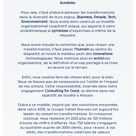
durables
.
Pour cela, il faut d’abord adresser les transformations
dans la diversité de leurs enjeux,
Business, People, Tech,
Environnement
. Nous avons donc construit un modèle
organisationnel coopératif unique, qui apporte à votre
problématique la
symbiose
d’expertises à même de la
résoudre.
Nous avons ensuite la conviction que, pour réussir une
transformation, il faut placer
l’humain
au centre du
dispositif, en tirant le meilleur parti des
innovations
technologiques. Nous mettons ainsi en
action
les
organisations, de la définition d’un cap partagé à sa mise
en œuvre sur le terrain.
Enfin, nous voulons faire les choses bien, pour le bien.
Nous ne faisons pas de concessions sur l’utilité et l’impact
de nos actions. Cette responsabilité, incarnée dans notre
engagement
Consulting for Good
, se décline dans nos
objectifs de Société à Mission.
Grâce à ce modèle, inspiré par des convictions enracinées
dans notre ADN, le Groupe Julhiet Sterwen est aujourd’hui
leader du conseil en transformations. En croissance
continue, nous réalisons en 2025 plus de 120 millions
d’euros de chiffre d’affaires. Nos 750 talents s’engagent
au quotidien auprès de 2000 clients, pour réussir, à vos
côtés, des transformations créatrices de valeurs