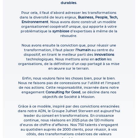
durables
.
Pour cela, il faut d’abord adresser les transformations
dans la diversité de leurs enjeux,
Business, People, Tech,
Environnement
. Nous avons donc construit un modèle
organisationnel coopératif unique, qui apporte à votre
problématique la
symbiose
d’expertises à même de la
résoudre.
Nous avons ensuite la conviction que, pour réussir une
transformation, il faut placer
l’humain
au centre du
dispositif, en tirant le meilleur parti des
innovations
technologiques. Nous mettons ainsi en
action
les
organisations, de la définition d’un cap partagé à sa mise
en œuvre sur le terrain.
Enfin, nous voulons faire les choses bien, pour le bien.
Nous ne faisons pas de concessions sur l’utilité et l’impact
de nos actions. Cette responsabilité, incarnée dans notre
engagement
Consulting for Good
, se décline dans nos
objectifs de Société à Mission.
Grâce à ce modèle, inspiré par des convictions enracinées
dans notre ADN, le Groupe Julhiet Sterwen est aujourd’hui
leader du conseil en transformations. En croissance
continue, nous réalisons en 2025 plus de 120 millions
d’euros de chiffre d’affaires. Nos 750 talents s’engagent
au quotidien auprès de 2000 clients, pour réussir, à vos
côtés, des transformations créatrices de valeurs