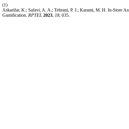
(1)
Askarifar, K.; Safavi, A. A.; Tehrani, P. J.; Karami, M. H. In-Store
Gamification.
RPTEL
2023
,
18
, 035.