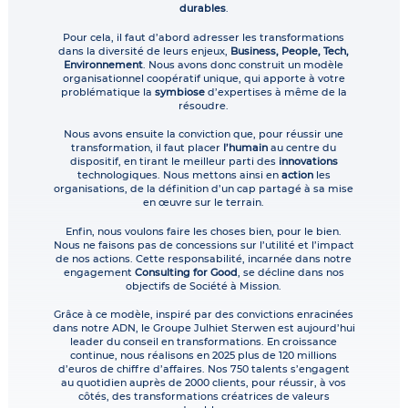
durables
.
Pour cela, il faut d’abord adresser les transformations
dans la diversité de leurs enjeux,
Business, People, Tech,
Environnement
. Nous avons donc construit un modèle
organisationnel coopératif unique, qui apporte à votre
problématique la
symbiose
d’expertises à même de la
résoudre.
Nous avons ensuite la conviction que, pour réussir une
transformation, il faut placer
l’humain
au centre du
dispositif, en tirant le meilleur parti des
innovations
technologiques. Nous mettons ainsi en
action
les
organisations, de la définition d’un cap partagé à sa mise
en œuvre sur le terrain.
Enfin, nous voulons faire les choses bien, pour le bien.
Nous ne faisons pas de concessions sur l’utilité et l’impact
de nos actions. Cette responsabilité, incarnée dans notre
engagement
Consulting for Good
, se décline dans nos
objectifs de Société à Mission.
Grâce à ce modèle, inspiré par des convictions enracinées
dans notre ADN, le Groupe Julhiet Sterwen est aujourd’hui
leader du conseil en transformations. En croissance
continue, nous réalisons en 2025 plus de 120 millions
d’euros de chiffre d’affaires. Nos 750 talents s’engagent
au quotidien auprès de 2000 clients, pour réussir, à vos
côtés, des transformations créatrices de valeurs