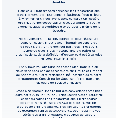
durables
.
Pour cela, il faut d’abord adresser les transformations
dans la diversité de leurs enjeux,
Business, People, Tech,
Environnement
. Nous avons donc construit un modèle
organisationnel coopératif unique, qui apporte à votre
problématique la
symbiose
d’expertises à même de la
résoudre.
Nous avons ensuite la conviction que, pour réussir une
transformation, il faut placer
l’humain
au centre du
dispositif, en tirant le meilleur parti des
innovations
technologiques. Nous mettons ainsi en
action
les
organisations, de la définition d’un cap partagé à sa mise
en œuvre sur le terrain.
Enfin, nous voulons faire les choses bien, pour le bien.
Nous ne faisons pas de concessions sur l’utilité et l’impact
de nos actions. Cette responsabilité, incarnée dans notre
engagement
Consulting for Good
, se décline dans nos
objectifs de Société à Mission.
Grâce à ce modèle, inspiré par des convictions enracinées
dans notre ADN, le Groupe Julhiet Sterwen est aujourd’hui
leader du conseil en transformations. En croissance
continue, nous réalisons en 2025 plus de 120 millions
d’euros de chiffre d’affaires. Nos 750 talents s’engagent
au quotidien auprès de 2000 clients, pour réussir, à vos
côtés, des transformations créatrices de valeurs