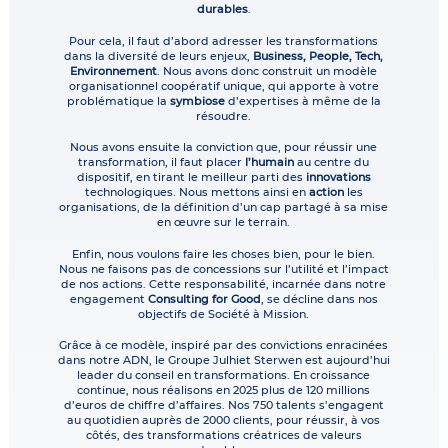
durables
.
Pour cela, il faut d’abord adresser les transformations
dans la diversité de leurs enjeux,
Business, People, Tech,
Environnement
. Nous avons donc construit un modèle
organisationnel coopératif unique, qui apporte à votre
problématique la
symbiose
d’expertises à même de la
résoudre.
Nous avons ensuite la conviction que, pour réussir une
transformation, il faut placer
l’humain
au centre du
dispositif, en tirant le meilleur parti des
innovations
technologiques. Nous mettons ainsi en
action
les
organisations, de la définition d’un cap partagé à sa mise
en œuvre sur le terrain.
Enfin, nous voulons faire les choses bien, pour le bien.
Nous ne faisons pas de concessions sur l’utilité et l’impact
de nos actions. Cette responsabilité, incarnée dans notre
engagement
Consulting for Good
, se décline dans nos
objectifs de Société à Mission.
Grâce à ce modèle, inspiré par des convictions enracinées
dans notre ADN, le Groupe Julhiet Sterwen est aujourd’hui
leader du conseil en transformations. En croissance
continue, nous réalisons en 2025 plus de 120 millions
d’euros de chiffre d’affaires. Nos 750 talents s’engagent
au quotidien auprès de 2000 clients, pour réussir, à vos
côtés, des transformations créatrices de valeurs