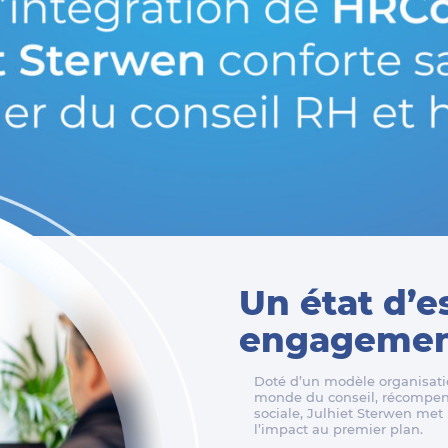
Un état d’e
engagement
Doté d’un modèle organisatio
monde du conseil, récompens
sociale, Julhiet Sterwen met l
l’impact au premier plan.