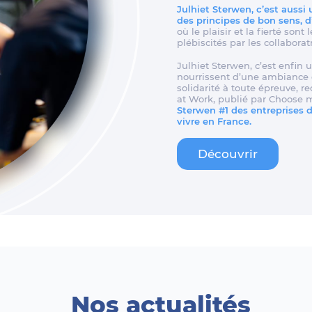
Julhiet Sterwen, c’est aussi
des principes de bon sens, 
où le plaisir et la fierté son
plébiscités par les collaborat
Julhiet Sterwen, c’est enfin u
nourrissent d’une ambiance d
solidarité à toute épreuve, 
at Work, publié par Choose 
Sterwen #1 des entreprises de
vivre en France.
Découvrir
Nos actualités