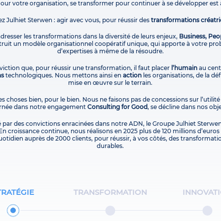
Pour votre organisation, se transformer pour continuer à se développer est 
ez Julhiet Sterwen : agir avec vous, pour réussir des
transformations créatri
 adresser les transformations dans la diversité de leurs enjeux,
Business, Peo
uit un modèle organisationnel coopératif unique, qui apporte à votre pro
d’expertises à même de la résoudre.
iction que, pour réussir une transformation, il faut placer
l’humain
au centr
ns
technologiques. Nous mettons ainsi en
action
les organisations, de la dé
mise en œuvre sur le terrain.
es choses bien, pour le bien. Nous ne faisons pas de concessions sur l’utilité
carnée dans notre engagement
Consulting for Good
, se décline dans nos obje
é par des convictions enracinées dans notre ADN, le Groupe Julhiet Sterwen
En croissance continue, nous réalisons en 2025 plus de 120 millions d’euros d
otidien auprès de 2000 clients, pour réussir, à vos côtés, des transformati
durables.
TRATÉGIE
TRANSFORMATION
INNOVAT