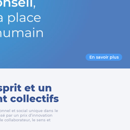
En savoir plus
sprit et un
 collectifs
nnel et social unique dans le
é par un prix d’innovation
e collaborateur, le sens et